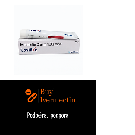
Nejprodávanější
Ivermectin
Buy
1.0%
Covilife
w/w
12mg
(Covilife
Ivermectin
Cream)
Online
–
Topical
Ivermectin
Cream
Podpěra, podpora
buyivermectin@gmail.com