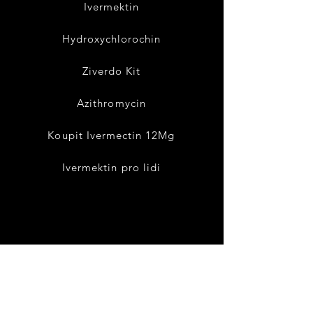
Ivermektin
Hydroxychlorochin
Ziverdo Kit
Azithromycin
Koupit Ivermectin 12Mg
Ivermektin pro lidi
Podmínky Podmínky
Doprava a vrácení