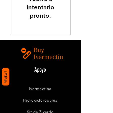
intentarlo
pronto.
Apoyo
REVIEWS
buyivermectin@gmail.com
Ivermectina
Hidroxicloroquina
Kit de Ziverdo