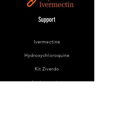
Topical
Ivermectin
Cream
Support
buyivermectin@gmail.com
Ivermectine
Hydroxychloroquine
Kit Ziverdo
Azithromycine
Termes et conditions
Expédition & retours
Politique de confidentialité
Politique d'annulation
Nous contacter