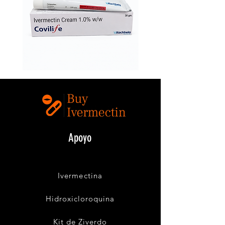
Ivermectin
Buy
1.0%
Covilife
w/w
12mg
(Covilife
Ivermectin
Cream)
Online
–
Topical
Ivermectin
Cream
Apoyo
buyivermectin@gmail.com
Ivermectina
Hidroxicloroquina
Kit de Ziverdo