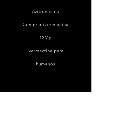
Azitromicina
Comprar ivermectina
12Mg
Ivermectina para
humanos
Términos y Condiciones
Envío y devoluciones
Política de privacidad