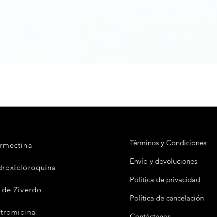
Vista rápida
Términos y Condiciones
ermectina
Envío y devoluciones
droxicloroquina
Política de privacidad
t de Ziverdo
Política de cancelación
itromicina
Contáctenos