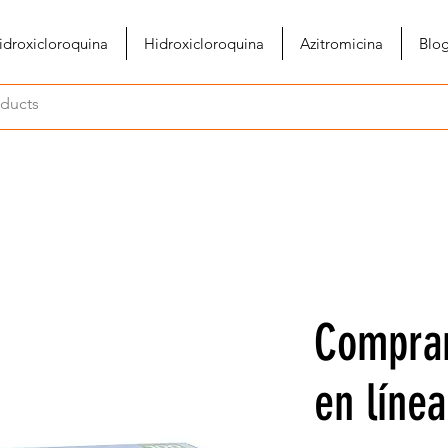
idroxicloroquina
Hidroxicloroquina
Azitromicina
Blo
Comprar
en línea