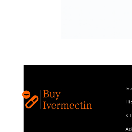
Ivermectin
1.0%
w/w
(Covilife
Cream)
–
Topical
Ivermectin
Cream
Iv
Hi
Ki
Az